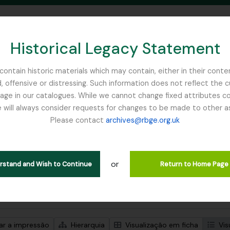
Historical Legacy Statement
ontain historic materials which may contain, either in their conte
, offensive or distressing. Such information does not reflect the 
SEARCH IN BROWSE PAGE
 in our catalogues. While we cannot change fixed attributes con
 will always consider requests for changes to be made to other a
inburgh
Please contact
archives@rbge.org.uk
trar 3 resultados
ão arquivística
or
Remove filter:
ões de nível superior
Botany
erstand and Wish to Continue
Return to Home Page
de pesquisa avançada
zar a impressão
Hierarquia
Visualização em ficha
Vis