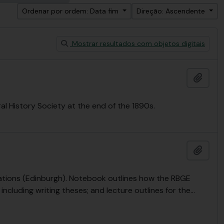
Ordenar por ordem: Data fim
Direção: Ascendente
Mostrar resultados com objetos digitais
Adici
al History Society at the end of the 1890s.
Adici
ations (Edinburgh). Notebook outlines how the RBGE
including writing theses; and lecture outlines for the
…