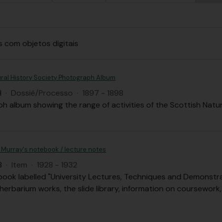
s com objetos digitais
ural History Society Photograph Album
H
·
Dossiê/Processo
·
1897 - 1898
h album showing the range of activities of the Scottish Natur
 Murray's notebook / lecture notes
B
·
Item
·
1928 - 1932
book labelled "University Lectures, Techniques and Demonstr
 herbarium works, the slide library, information on coursework, 