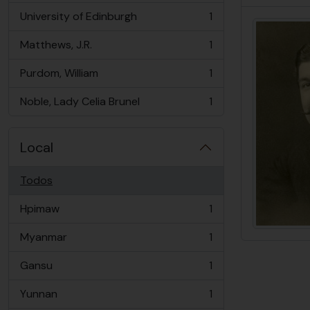
University of Edinburgh
1
, 1 resultados
Matthews, J.R.
1
, 1 resultados
Purdom, William
1
, 1 resultados
Noble, Lady Celia Brunel
1
, 1 resultados
Local
Todos
Hpimaw
1
, 1 resultados
Myanmar
1
, 1 resultados
Gansu
1
, 1 resultados
Yunnan
1
, 1 resultados