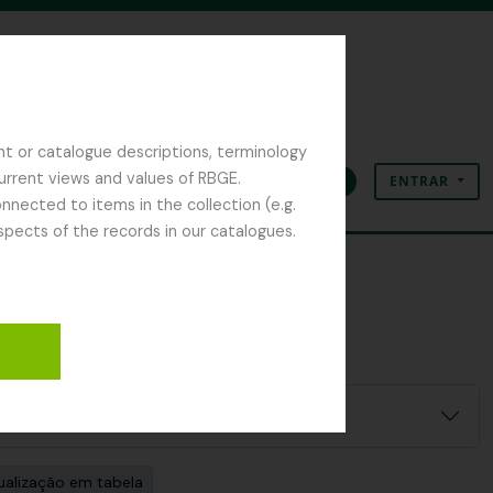
nt or catalogue descriptions, terminology
current views and values of RBGE.
ENTRAR
Área de transferência
Idioma
Ligações rápidas
nected to items in the collection (e.g.
spects of the records in our catalogues.
ualização em tabela