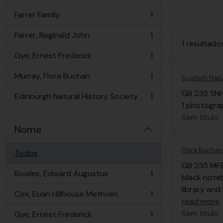
Farrer Family
1
, 1 resultados
Farrer, Reginald John
1
, 1 resultados
1 resultado
Gye, Ernest Frederick
1
, 1 resultados
Murray, Flora Buchan
1
Scottish Nat
, 1 resultados
GB 235 SN
Edinburgh Natural History Society
1
, 1 resultados
1 photograp
Sem título
Nome
Flora Buchan
Todos
GB 235 MF
Bowles, Edward Augustus
1
black note
, 1 resultados
library and
Cox, Euan Hillhouse Methven
1
, 1 resultados
read more
Sem título
Gye, Ernest Frederick
1
, 1 resultados