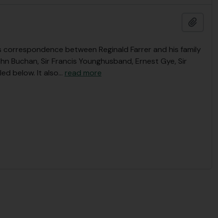
Adici
s correspondence between Reginald Farrer and his family
John Buchan, Sir Francis Younghusband, Ernest Gye, Sir
ed below. It also
…
read more