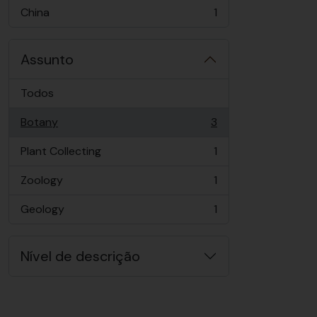
China
1
, 1 resultados
Assunto
Todos
Botany
3
, 3 resultados
Plant Collecting
1
, 1 resultados
Zoology
1
, 1 resultados
Geology
1
, 1 resultados
Nível de descrição