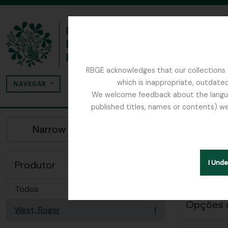
Skip to main content
RBGE acknowledges that our collections c
Pesquisar
which is inappropriate, outdated
SEARCH OPTIONS
NAVEGAR
We welcome feedback about the language
published titles, names or contents) we
The Archives of the Royal Botanic Garden Ed
Previsualizar
Narrow your results by:
Mos
Descriç
Produtor
I Und
Remove filter:
West, Roger
Todos
Opções 
West, Roger
1
, 1 resultados