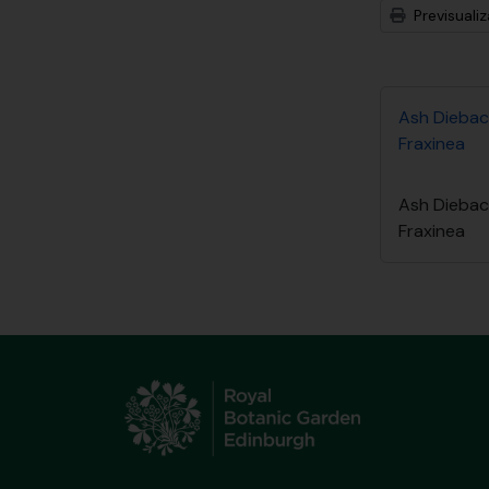
Previsuali
Ash Diebac
Fraxinea
Ash Diebac
Fraxinea