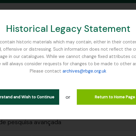
Historical Legacy Statement
ontain historic materials which may contain, either in their conte
, offensive or distressing. Such information does not reflect the 
SEARCH IN BROWSE PAGE
 in our catalogues. While we cannot change fixed attributes con
 will always consider requests for changes to be made to other a
inburgh
Please contact
archives@rbge.org.uk
 a impressão
Fechar
trar 1 resultados
ão arquivística
or
erstand and Wish to Continue
Return to Home Page
de pesquisa avançada