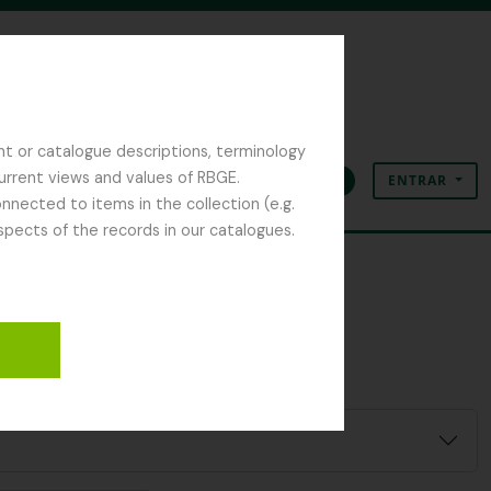
nt or catalogue descriptions, terminology
current views and values of RBGE.
ENTRAR
Área de transferência
Idioma
Ligações rápidas
nected to items in the collection (e.g.
spects of the records in our catalogues.