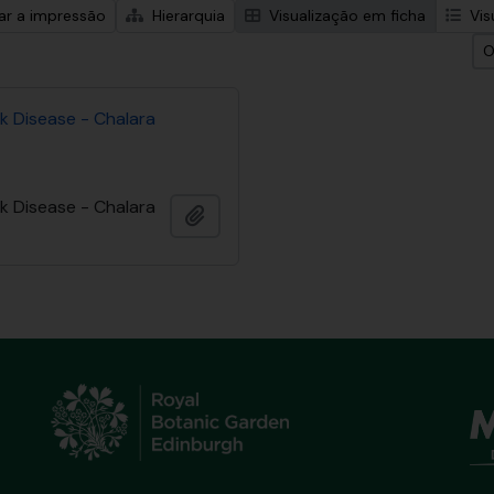
zar a impressão
Hierarquia
Visualização em ficha
Vis
O
k Disease - Chalara
k Disease - Chalara
Adicionar à área de transferência