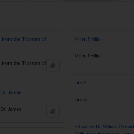
from the Trotters of
Miller, Phillip
Miller, Phillip
from the Trotters of
Adicionar à área de transferência
Linné.
 Dr. James
Linné.
 Dr. James
Adicionar à área de transferência
Pitcairne, Dr. William (Pres
College of Physicians, Lon