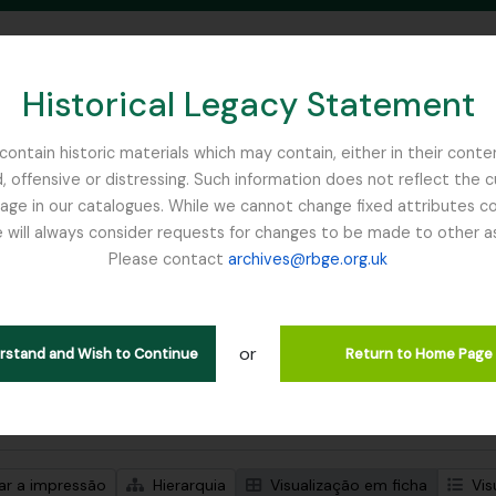
Historical Legacy Statement
ontain historic materials which may contain, either in their conte
, offensive or distressing. Such information does not reflect the 
SEARCH IN BROWSE PAGE
 in our catalogues. While we cannot change fixed attributes con
 will always consider requests for changes to be made to other a
inburgh
Please contact
archives@rbge.org.uk
trar 484 resultados
ão arquivística
or
ões de nível superior
erstand and Wish to Continue
Return to Home Page
de pesquisa avançada
zar a impressão
Hierarquia
Visualização em ficha
Vis