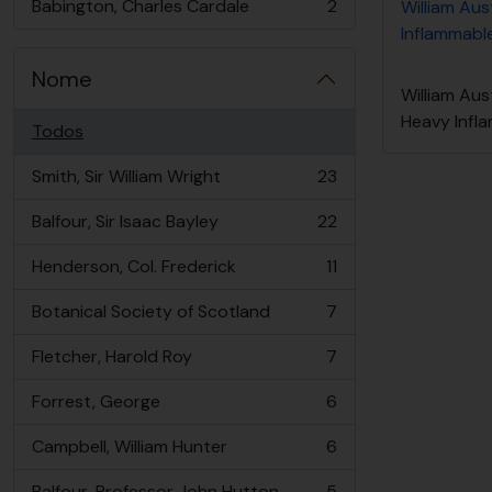
Babington, Charles Cardale
2
William Aus
, 2 resultados
Inflammable
Nome
William Aus
Heavy Infl
Todos
Smith, Sir William Wright
23
, 23 resultados
Balfour, Sir Isaac Bayley
22
, 22 resultados
Henderson, Col. Frederick
11
, 11 resultados
Botanical Society of Scotland
7
, 7 resultados
Fletcher, Harold Roy
7
, 7 resultados
Forrest, George
6
, 6 resultados
Campbell, William Hunter
6
, 6 resultados
Balfour, Professor John Hutton
5