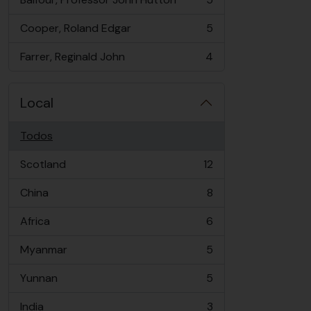
, 5 resultados
Cooper, Roland Edgar
5
, 5 resultados
Farrer, Reginald John
4
, 4 resultados
Local
Todos
Scotland
12
, 12 resultados
China
8
, 8 resultados
Africa
6
, 6 resultados
Myanmar
5
, 5 resultados
Yunnan
5
, 5 resultados
India
3