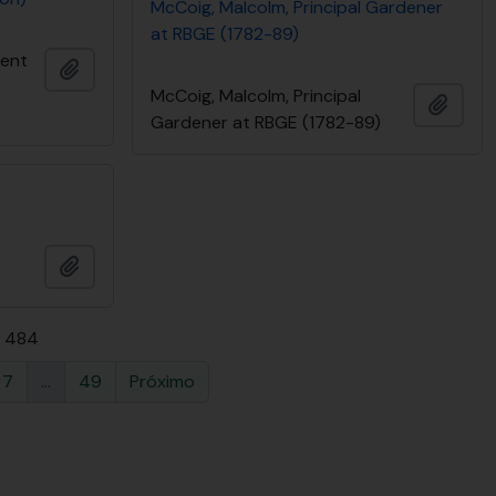
McCoig, Malcolm, Principal Gardener
at RBGE (1782-89)
dent
Adicionar à área de transferência
,
McCoig, Malcolm, Principal
Adici
Gardener at RBGE (1782-89)
Adicionar à área de transferência
e 484
7
...
49
Próximo