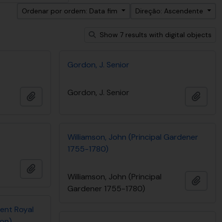
Ordenar por ordem: Data fim
Direção: Ascendente
Show 7 results with digital objects
Gordon, J. Senior
Gordon, J. Senior
Adicionar à área de transferência
Adici
Williamson, John (Principal Gardener
1755-1780)
Adicionar à área de transferência
Williamson, John (Principal
Adici
Gardener 1755-1780)
ident Royal
don)