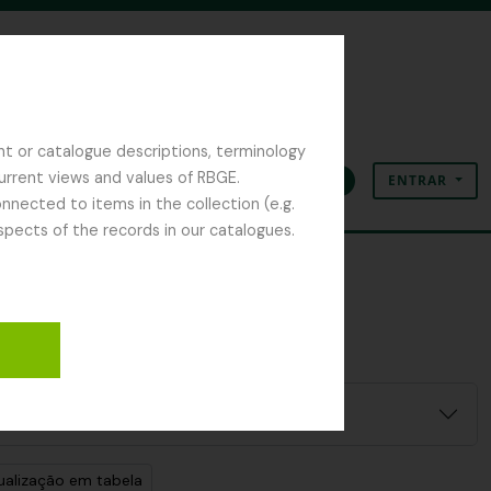
nt or catalogue descriptions, terminology
current views and values of RBGE.
ENTRAR
Área de transferência
Idioma
Ligações rápidas
nected to items in the collection (e.g.
spects of the records in our catalogues.
ualização em tabela