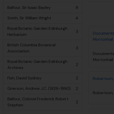
Balfour, Sir Isaac Bayley
9
, 9 resultados
Smith, Sir William Wright
4
, 4 resultados
Royal Botanic Garden Edinburgh
3
Documents 
, 3 resultados
Herbarium
Mortonhall
British Columbia Botanical
3
, 3 resultados
Association
Documents 
Mortonhall
Royal Botanic Garden Edinburgh
2
, 2 resultados
Archives
Fish, David Sydney
2
Robertson,
, 2 resultados
Grierson, Andrew J.C. (1929-1990)
2
, 2 resultados
Robertson,
Balfour, Colonel Frederick Robert
2
, 2 resultados
Stephen