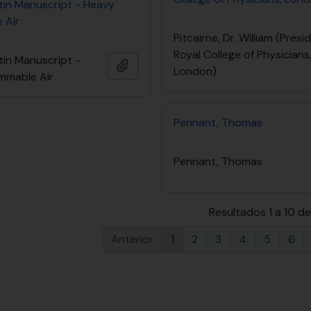
tin Manuscript - Heavy
 Air
Pitcairne, Dr. William (Presi
Royal College of Physicians
tin Manuscript -
Adicionar à área de transferência
London)
ammable Air
Pennant, Thomas
Pennant, Thomas
Resultados 1 a 10 d
Anterior
1
2
3
4
5
6