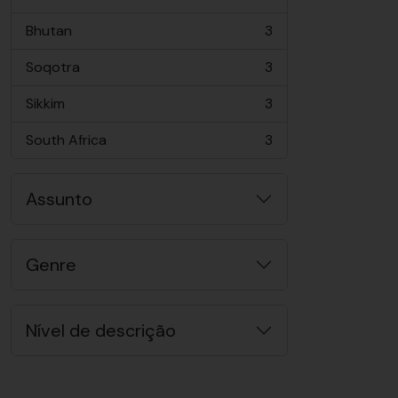
, 3 resultados
Bhutan
3
, 3 resultados
Soqotra
3
, 3 resultados
Sikkim
3
, 3 resultados
South Africa
3
, 3 resultados
Assunto
Genre
Nível de descrição