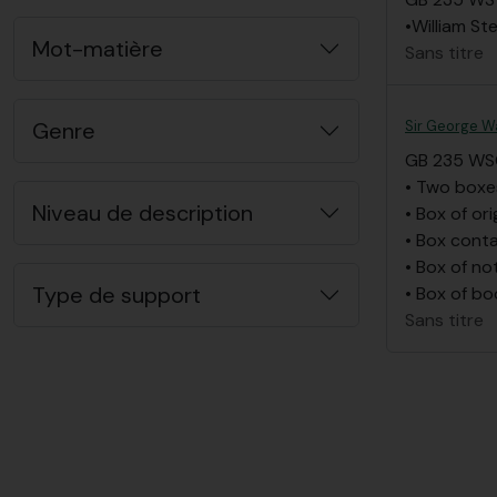
•William St
Mot-matière
Sans titre
Sir George Wa
Genre
GB 235 W
• Two boxe
Niveau de description
• Box of ori
• Box cont
• Box of no
Type de support
• Box of b
Sans titre