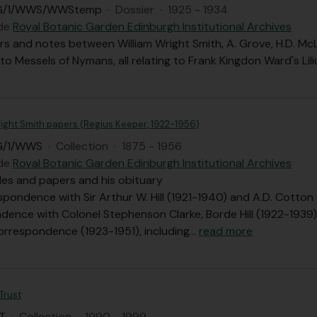
BG/1/WWS/WWStemp
·
Dossier
·
1925 - 1934
 de
Royal Botanic Garden Edinburgh Institutional Archives
ers and notes between William Wright Smith, A. Grove, H.D. McL
to Messels of Nymans, all relating to Frank Kingdon Ward's Lil
right Smith papers (Regius Keeper, 1922-1956)
G/1/WWS
·
Collection
·
1875 - 1956
 de
Royal Botanic Garden Edinburgh Institutional Archives
iles and papers and his obituary
pondence with Sir Arthur W. Hill (1921-1940) and A.D. Cotton
dence with Colonel Stephenson Clarke, Borde Hill (1922-1939)
orrespondence (1923-1951), including
…
read more
 Trust
T
·
Collection
·
1990 - 1999