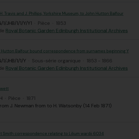
.H. Travis and J. Phillips, Yorkshire Museum, to John Hutton Balfour
1/JHB/1/1/Y/Y1
·
Pièce
·
1853
 de
Royal Botanic Garden Edinburgh Institutional Archives
he Hutton Balfour bound correspondence from surnames beginning Y
/1/JHB/1/1/Y
·
Sous-série organique
·
1853 - 1866
 de
Royal Botanic Garden Edinburgh Institutional Archives
ewett
H
·
Pièce
·
1871
from J. Newman from to H. Watsonby (14 Feb 1871)
t Smith correspondence relating to Lilium wardii 6034