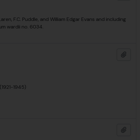
aren, F.C. Puddle, and William Edgar Evans and including
ium wardii no. 6034.
Ajout
 (1921-1945)
Ajout