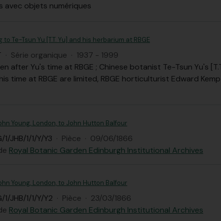
ts avec objets numériques
g to Te-Tsun Yu [T.T. Yu] and his herbarium at RBGE
T
·
Série organique
·
1937 - 1999
en after Yu's time at RBGE ; Chinese botanist Te-Tsun Yu's [T.T
his time at RBGE are limited, RBGE horticulturist Edward Kem
ohn Young, London, to John Hutton Balfour
/1/JHB/1/1/Y/Y3
·
Pièce
·
09/06/1866
 de
Royal Botanic Garden Edinburgh Institutional Archives
ohn Young, London, to John Hutton Balfour
/1/JHB/1/1/Y/Y2
·
Pièce
·
23/03/1866
 de
Royal Botanic Garden Edinburgh Institutional Archives