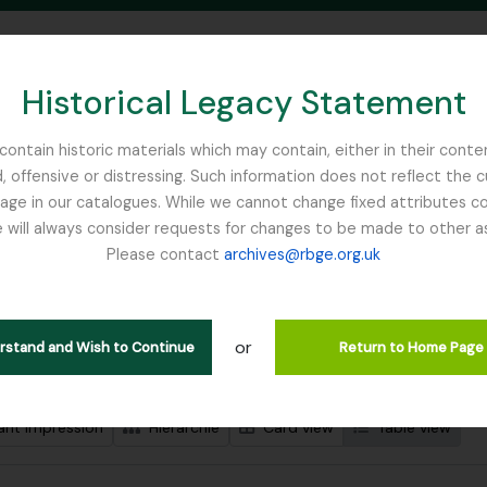
Historical Legacy Statement
ontain historic materials which may contain, either in their conte
, offensive or distressing. Such information does not reflect the 
SEARCH IN BROWSE PAGE
 in our catalogues. While we cannot change fixed attributes con
 will always consider requests for changes to be made to other a
inburgh
Please contact
archives@rbge.org.uk
ichage de 4819 résultats
tion archivistique
or
erstand and Wish to Continue
Return to Home Page
de recherche avancée
ant impression
Hiérarchie
Card view
Table view