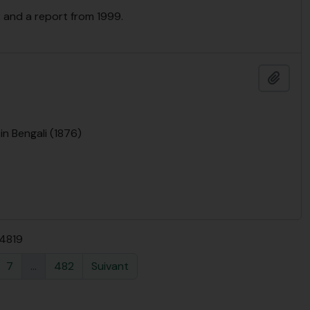
2 and a report from 1999.
Ajout
 in Bengali (1876)
 4819
7
...
482
Suivant