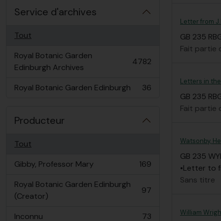
Service d'archives
Letter from J
Tout
GB 235 RBG/
Fait partie
Royal Botanic Garden
4782
, 4782 résultats
Edinburgh Archives
Letters in t
Royal Botanic Garden Edinburgh
36
, 36 résultats
GB 235 RBG
Fait partie
Producteur
Watsonby, H
Tout
GB 235 WY
Gibby, Professor Mary
169
•Letter to 
, 169 résultats
Sans titre
Royal Botanic Garden Edinburgh
97
, 97 résultats
(Creator)
William Wrigh
Inconnu
73