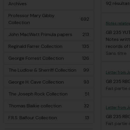
92 résulta
Archives
Professor Mary Gibby
692
, 692 résultats
Collection
Notes relatin
GB 235 YU
John MacWatt Primula papers
213
, 213 résultats
Notes writt
Reginald Farrer Collection
135
records of 
, 135 résultats
Sans titre
George Forrest Collection
126
, 126 résultats
The Ludlow & Sherriff Collection
99
Letter from J
, 99 résultats
GB 235 RBG
George H. Cave Collection
93
, 93 résultats
Fait partie
The Joseph Rock Collection
51
, 51 résultats
Thomas Blaikie collection
32
Letter from J
, 32 résultats
GB 235 RBG
F.R.S. Balfour Collection
13
, 13 résultats
Fait partie