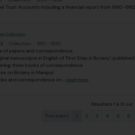
eel Trust Accounts including a financial report from 1990-199
tt Collection
SG
·
Collection
·
1851 - 1930
s of papers and correspondence
ginal manuscripts in English of ‘First Step in Botany’, published
aining three books of correspondence
tes on Botany in Manipur
ooks and correspondence on
…
read more
Résultats 1 à 10 sur
Précédent
1
2
3
4
5
6