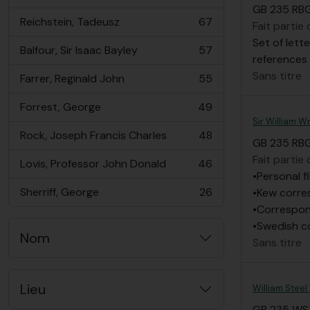
, 73 résultats
GB 235 R
Reichstein, Tadeusz
67
Fait partie
, 67 résultats
Set of lett
Balfour, Sir Isaac Bayley
57
, 57 résultats
references 
Sans titre
Farrer, Reginald John
55
, 55 résultats
Forrest, George
49
, 49 résultats
Sir William W
Rock, Joseph Francis Charles
48
, 48 résultats
GB 235 RB
Fait partie
Lovis, Professor John Donald
46
, 46 résultats
•Personal f
Sherriff, George
26
•Kew corres
, 26 résultats
•Correspon
•Swedish c
Nom
Sans titre
Lieu
William Steel
GB 235 WS