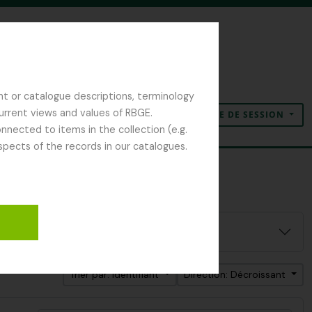
nt or catalogue descriptions, terminology
current views and values of RBGE.
OUVERTURE DE SESSION
Presse-papier
Langue
Liens rapides
nected to items in the collection (e.g.
spects of the records in our catalogues.
Trier par: Identifiant
Direction: Décroissant