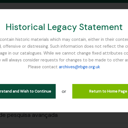
Historical Legacy Statement
ontain historic materials which may contain, either in their conte
, offensive or distressing. Such information does not reflect the 
SEARCH IN BROWSE PAGE
 in our catalogues. While we cannot change fixed attributes con
 will always consider requests for changes to be made to other a
inburgh
Please contact
archives@rbge.org.uk
 a impressão
Fechar
trar 1 resultados
ão arquivística
or
erstand and Wish to Continue
Return to Home Page
Remove filter:
ões de nível superior
Russia
de pesquisa avançada