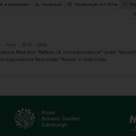
zar a impressão
Hierarquia
Visualização em ficha
Vis
O
.
S
·
Item
·
1876 - 1966
ence filed with “Balfour, I.B. correspondence” under “Kesselri
orrespondence filed under “Russia” in main index.