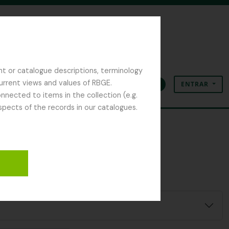
nt or catalogue descriptions, terminology
current views and values of RBGE.
ENTRAR
Área de transferência
Idioma
Ligações rápidas
nected to items in the collection (e.g.
spects of the records in our catalogues.