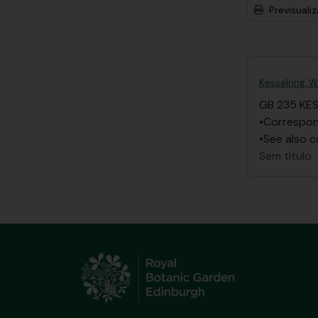
Previsuali
Kesselring, W
GB 235 KE
•Correspond
•See also c
Sem título