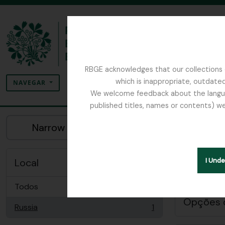
Skip to main content
RBGE acknowledges that our collections c
Pesquisar
which is inappropriate, outdated
SEARCH OPTIONS
NAVEGAR
We welcome feedback about the language
published titles, names or contents) we
The Archives of the Royal Botanic Garden Ed
Previsualizar
Narrow your results by:
Mos
Descriç
Local
I Und
Remove filter:
Apenas descriç
Todos
Opções 
Russia
1
, 1 resultados