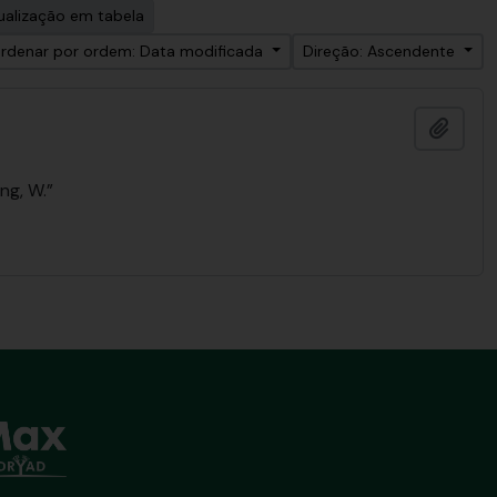
ualização em tabela
rdenar por ordem: Data modificada
Direção: Ascendente
Adici
ng, W.”